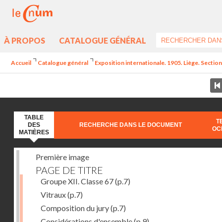
À PROPOS
CATALOGUE GÉNÉRAL
Accueil
Catalogue général
Exposition internationale. 1905. Liège. Section
TABLE
T
DES
RECHERCHE DANS LE DOCUMENT
OC
MATIÈRES
Première image
PAGE DE TITRE
Groupe XII. Classe 67
(p.7)
Vitraux
(p.7)
Composition du jury
(p.7)
Considérations d'ensemble
(p.9)