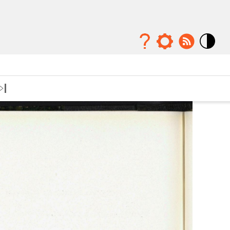
Mode
contraste
élévé