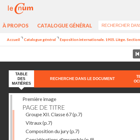
À PROPOS
CATALOGUE GÉNÉRAL
Accueil
Catalogue général
Exposition internationale. 1905. Liège. Section
TABLE
T
DES
RECHERCHE DANS LE DOCUMENT
OC
MATIÈRES
Première image
PAGE DE TITRE
Groupe XII. Classe 67
(p.7)
Vitraux
(p.7)
Composition du jury
(p.7)
Considérations d'ensemble
(p.9)