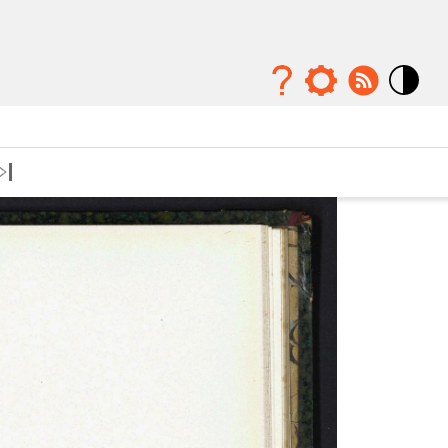
Mode
contraste
élévé