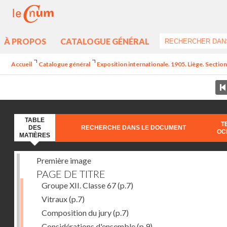
À PROPOS
CATALOGUE GÉNÉRAL
Accueil
Catalogue général
Exposition internationale. 1905. Liège. Section
TABLE
T
DES
RECHERCHE DANS LE DOCUMENT
OC
MATIÈRES
Première image
PAGE DE TITRE
Groupe XII. Classe 67
(p.7)
Vitraux
(p.7)
Composition du jury
(p.7)
Considérations d'ensemble
(p.9)