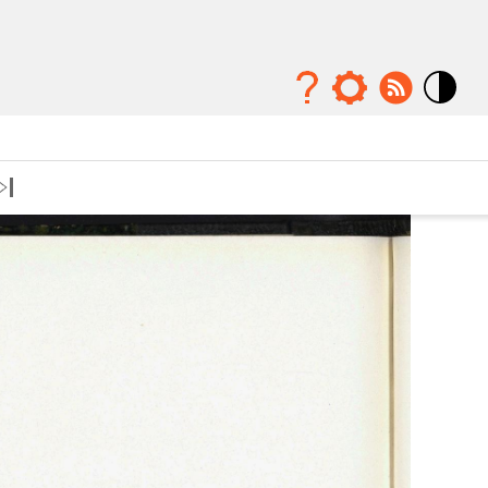
Mode
contraste
élévé