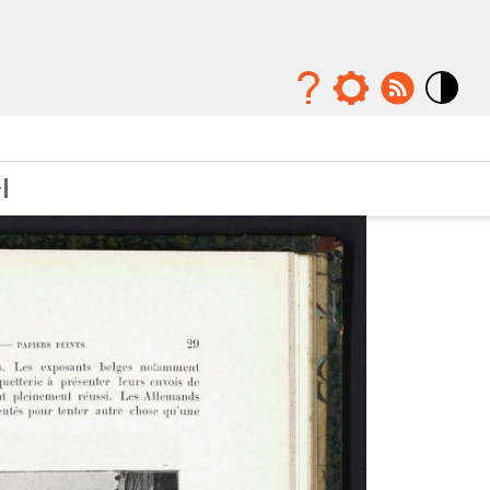
Mode
contraste
élévé