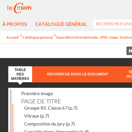
À PROPOS
CATALOGUE GÉNÉRAL
Accueil
Catalogue général
Exposition internationale. 1905. Liège. Section
TABLE
T
DES
RECHERCHE DANS LE DOCUMENT
OC
MATIÈRES
Première image
PAGE DE TITRE
Groupe XII. Classe 67
(p.7)
Vitraux
(p.7)
Composition du jury
(p.7)
Considérations d'ensemble
(p.9)