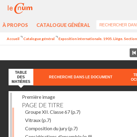
À PROPOS
CATALOGUE GÉNÉRAL
Accueil
Catalogue général
Exposition internationale. 1905. Liège. Section
TABLE
T
DES
RECHERCHE DANS LE DOCUMENT
OC
MATIÈRES
Première image
PAGE DE TITRE
Groupe XII. Classe 67
(p.7)
Vitraux
(p.7)
Composition du jury
(p.7)
Considérations d'ensemble
(p.9)