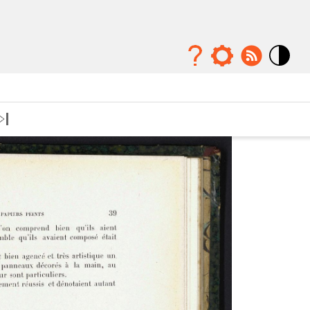
Mode
contraste
élévé