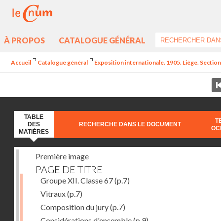
À PROPOS
CATALOGUE GÉNÉRAL
Accueil
Catalogue général
Exposition internationale. 1905. Liège. Section
TABLE
T
DES
RECHERCHE DANS LE DOCUMENT
OC
MATIÈRES
Première image
PAGE DE TITRE
Groupe XII. Classe 67
(p.7)
Vitraux
(p.7)
Composition du jury
(p.7)
Considérations d'ensemble
(p.9)