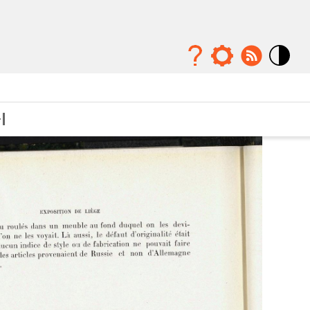
Mode
contraste
élévé