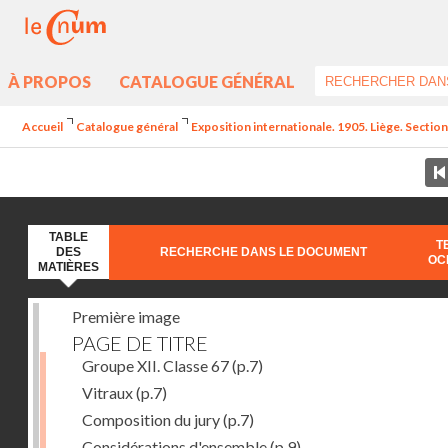
À PROPOS
CATALOGUE GÉNÉRAL
Accueil
Catalogue général
Exposition internationale. 1905. Liège. Section
TABLE
T
DES
RECHERCHE DANS LE DOCUMENT
OC
MATIÈRES
Première image
PAGE DE TITRE
Groupe XII. Classe 67
(p.7)
Vitraux
(p.7)
Composition du jury
(p.7)
Considérations d'ensemble
(p.9)