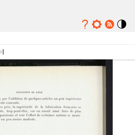
Mode
contraste
élévé