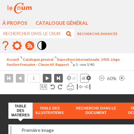
À PROPOS
CATALOGUE GÉNÉRAL
RECHERCHE AVANCÉE
Mode
contraste
Accueil
Catalogue général
Exposition internationale. 1905. Liège.
élévé
Section française - Classe 69. Rapport
p.1 - vue 1/40
60%
TABLE
TABLE DES
RECHERCHE DANS LE
T
DES
ILLUSTRATIONS
DOCUMENT
OC
MATIÈRES
Première image