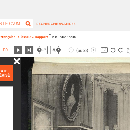
RECHERCHE AVANCÉE
 française - Classe 69. Rapport
n.n. - vue 15/40
(auto)
EXTE
ÉRISÉ