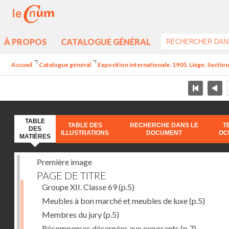
À PROPOS
CATALOGUE GÉNÉRAL
Accueil
Catalogue général
Exposition internationale. 1905. Liège. Section
TABLE
TABLE DES
RECHERCHE DANS LE
T
DES
ILLUSTRATIONS
DOCUMENT
OC
MATIÈRES
Première image
PAGE DE TITRE
Groupe XII. Classe 69
(p.5)
Meubles à bon marché et meubles de luxe
(p.5)
Membres du jury
(p.5)
Récompenses décernées aux exposants
(p.7)