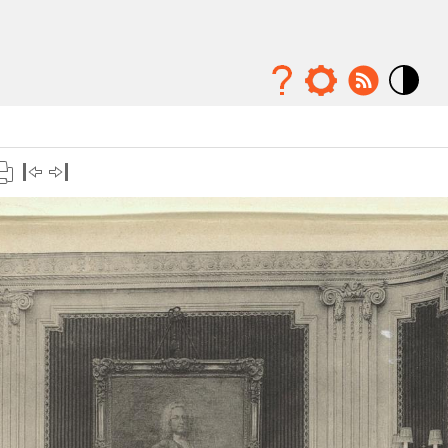
Mode
contraste
élévé