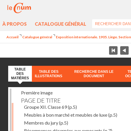
À PROPOS
CATALOGUE GÉNÉRAL
Accueil
Catalogue général
Exposition internationale. 1905. Liège. Section
TABLE
TABLE DES
RECHERCHE DANS LE
T
DES
ILLUSTRATIONS
DOCUMENT
OC
MATIÈRES
Première image
PAGE DE TITRE
Groupe XII. Classe 69
(p.5)
Meubles à bon marché et meubles de luxe
(p.5)
Membres du jury
(p.5)
Récompenses décernées aux exposants
(p.7)