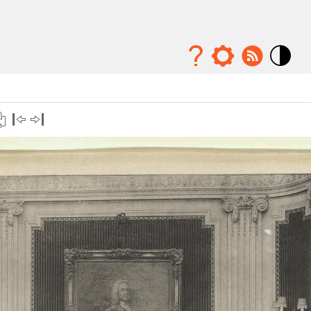
Mode
contraste
élévé