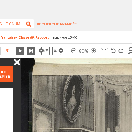
RECHERCHE AVANCÉE
 française - Classe 69. Rapport
n.n. - vue 15/40
80%
EXTE
ÉRISÉ