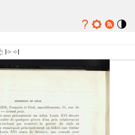
Mode
contraste
élévé