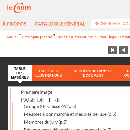
À PROPOS
CATALOGUE GÉNÉRAL
Accueil
Catalogue général
Exposition internationale. 1905. Liège. Section
TABLE
TABLE DES
RECHERCHE DANS LE
T
DES
ILLUSTRATIONS
DOCUMENT
OC
MATIÈRES
Première image
PAGE DE TITRE
Groupe XII. Classe 69
(p.5)
Meubles à bon marché et meubles de luxe
(p.5)
Membres du jury
(p.5)
Récompenses décernées aux exposants
(p.7)