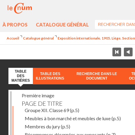
À PROPOS
CATALOGUE GÉNÉRAL
Accueil
Catalogue général
Exposition internationale. 1905. Liège. Section
TABLE
TABLE DES
RECHERCHE DANS LE
T
DES
ILLUSTRATIONS
DOCUMENT
OC
MATIÈRES
Première image
PAGE DE TITRE
Groupe XII. Classe 69
(p.5)
Meubles à bon marché et meubles de luxe
(p.5)
Membres du jury
(p.5)
Récompenses décernées aux exposants
(p.7)