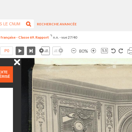
RECHERCHE AVANCÉE
 française - Classe 69. Rapport
n.n. - vue 27/40
80%
EXTE
ÉRISÉ