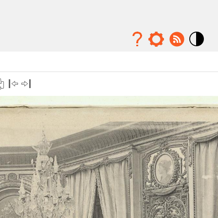
Mode
contraste
élévé