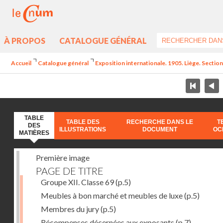
À PROPOS
CATALOGUE GÉNÉRAL
Accueil
Catalogue général
Exposition internationale. 1905. Liège. Section
TABLE
TABLE DES
RECHERCHE DANS LE
T
DES
ILLUSTRATIONS
DOCUMENT
OC
MATIÈRES
Première image
PAGE DE TITRE
Groupe XII. Classe 69
(p.5)
Meubles à bon marché et meubles de luxe
(p.5)
Membres du jury
(p.5)
Récompenses décernées aux exposants
(p.7)