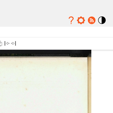
Mode
contraste
élévé