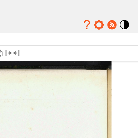
Mode
contraste
élévé