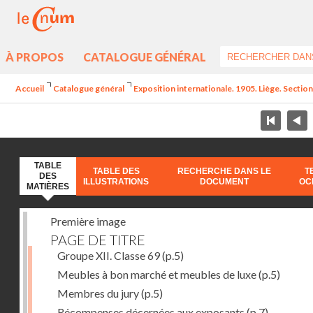
À PROPOS
CATALOGUE GÉNÉRAL
Accueil
Catalogue général
Exposition internationale. 1905. Liège. Section
TABLE
TABLE DES
RECHERCHE DANS LE
T
DES
ILLUSTRATIONS
DOCUMENT
OC
MATIÈRES
Première image
PAGE DE TITRE
Groupe XII. Classe 69
(p.5)
Meubles à bon marché et meubles de luxe
(p.5)
Membres du jury
(p.5)
Récompenses décernées aux exposants
(p.7)