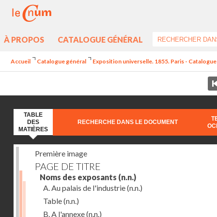
À PROPOS
CATALOGUE GÉNÉRAL
Accueil
Catalogue général
Exposition universelle. 1855. Paris - Catalogue 
TABLE
T
DES
RECHERCHE DANS LE DOCUMENT
OC
MATIÈRES
Première image
PAGE DE TITRE
Noms des exposants
(n.n.)
A. Au palais de l'industrie
(n.n.)
Table
(n.n.)
B. A l'annexe
(n.n.)