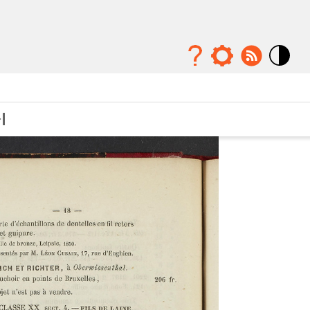
Mode
contraste
élévé