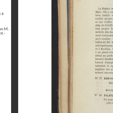
s à
on M.
t -