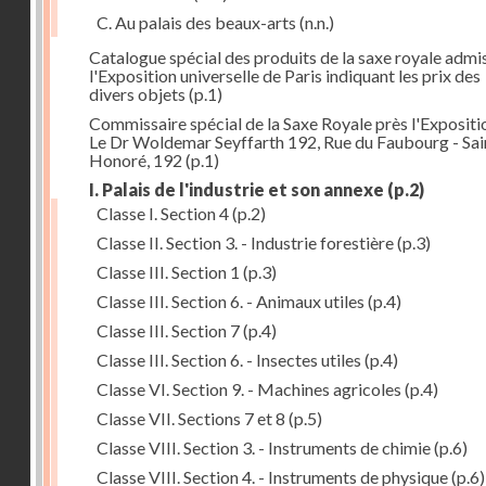
C. Au palais des beaux-arts
(n.n.)
Catalogue spécial des produits de la saxe royale admi
l'Exposition universelle de Paris indiquant les prix des
divers objets
(p.1)
Commissaire spécial de la Saxe Royale près l'Expositi
Le Dr Woldemar Seyffarth 192, Rue du Faubourg - Sain
Honoré, 192
(p.1)
I. Palais de l'industrie et son annexe
(p.2)
Classe I. Section 4
(p.2)
Classe II. Section 3. - Industrie forestière
(p.3)
Classe III. Section 1
(p.3)
Classe III. Section 6. - Animaux utiles
(p.4)
Classe III. Section 7
(p.4)
Classe III. Section 6. - Insectes utiles
(p.4)
Classe VI. Section 9. - Machines agricoles
(p.4)
Classe VII. Sections 7 et 8
(p.5)
Classe VIII. Section 3. - Instruments de chimie
(p.6)
Classe VIII. Section 4. - Instruments de physique
(p.6)