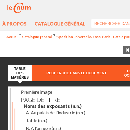
À PROPOS
CATALOGUE GÉNÉRAL
Accueil
Catalogue général
Exposition universelle. 1855. Paris - Catalogue 
TABLE
T
DES
RECHERCHE DANS LE DOCUMENT
OC
MATIÈRES
Première image
PAGE DE TITRE
Noms des exposants
(n.n.)
A. Au palais de l'industrie
(n.n.)
Table
(n.n.)
B. A l'annexe
(n.n.)