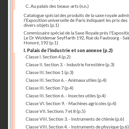
C. Au palais des beaux-arts
(n.n.)
Catalogue spécial des produits de la saxe royale admi
l'Exposition universelle de Paris indiquant les prix des
divers objets
(p.1)
Commissaire spécial de la Saxe Royale près l'Expositi
Le Dr Woldemar Seyffarth 192, Rue du Faubourg - Sain
Honoré, 192
(p.1)
I. Palais de l'industrie et son annexe
(p.2)
Classe I. Section 4
(p.2)
Classe II. Section 3. - Industrie forestière
(p.3)
Classe III. Section 1
(p.3)
Classe III. Section 6. - Animaux utiles
(p.4)
Classe III. Section 7
(p.4)
Classe III. Section 6. - Insectes utiles
(p.4)
Classe VI. Section 9. - Machines agricoles
(p.4)
Classe VII. Sections 7 et 8
(p.5)
Classe VIII. Section 3. - Instruments de chimie
(p.6)
Classe VIII. Section 4. - Instruments de physique
(p.6)