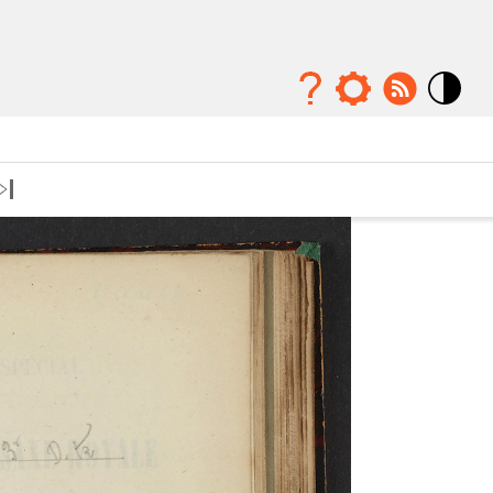
Mode
contraste
élévé