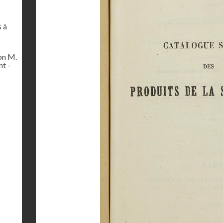
s à
on M.
t -