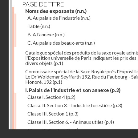
PAGE DE TITRE
Noms des exposants
(n.n.)
A. Au palais de l'industrie
(n.n.)
Table
(n.n.)
B. A l'annexe
(n.n.)
C. Au palais des beaux-arts
(n.n.)
Catalogue spécial des produits de la saxe royale admi
l'Exposition universelle de Paris indiquant les prix des
divers objets
(p.1)
Commissaire spécial de la Saxe Royale près l'Expositi
Le Dr Woldemar Seyffarth 192, Rue du Faubourg - Sain
Honoré, 192
(p.1)
I. Palais de l'industrie et son annexe
(p.2)
Classe I. Section 4
(p.2)
Classe II. Section 3. - Industrie forestière
(p.3)
Classe III. Section 1
(p.3)
Classe III. Section 6. - Animaux utiles
(p.4)
Classe III. Section 7
(p.4)
Droits réservés - CNAM