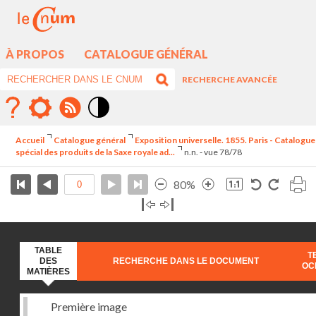
À PROPOS
CATALOGUE GÉNÉRAL
RECHERCHE AVANCÉE
Mode
contraste
Accueil
Catalogue général
Exposition universelle. 1855. Paris - Catalogue
élévé
spécial des produits de la Saxe royale ad...
n.n. - vue 78/78
80%
TABLE
T
DES
RECHERCHE DANS LE DOCUMENT
OC
MATIÈRES
Première image