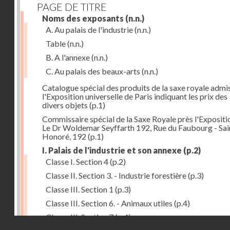
PAGE DE TITRE
Noms des exposants
(n.n.)
A. Au palais de l'industrie
(n.n.)
Table
(n.n.)
B. A l'annexe
(n.n.)
C. Au palais des beaux-arts
(n.n.)
Catalogue spécial des produits de la saxe royale admi
l'Exposition universelle de Paris indiquant les prix des
divers objets
(p.1)
Commissaire spécial de la Saxe Royale près l'Expositi
Le Dr Woldemar Seyffarth 192, Rue du Faubourg - Sain
Honoré, 192
(p.1)
I. Palais de l'industrie et son annexe
(p.2)
Classe I. Section 4
(p.2)
Classe II. Section 3. - Industrie forestière
(p.3)
Classe III. Section 1
(p.3)
Classe III. Section 6. - Animaux utiles
(p.4)
Classe III. Section 7
(p.4)
Droits réservés - CNAM