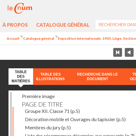
À PROPOS
CATALOGUE GÉNÉRAL
Accueil
Catalogue général
Exposition internationale. 1905. Liège. Section
TABLE
TABLE DES
RECHERCHE DANS LE
T
DES
ILLUSTRATIONS
DOCUMENT
OC
MATIÈRES
Première image
PAGE DE TITRE
Groupe XII. Classe 71
(p.5)
Décoration mobile et Ouvrages du tapissier
(p.5)
Membres du jury
(p.5)
Liste des récompenses décernées aux exposants
(p.7)