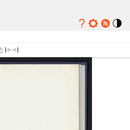
Mode
contraste
élévé