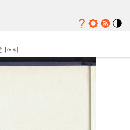
Mode
contraste
élévé