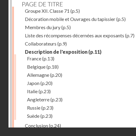
PAGE DE TITRE
Groupe XII. Classe 71
(p.5)
Décoration mobile et Ouvrages du tapissier
(p.5)
Membres du jury
(p.5)
Liste des récompenses décernées aux exposants
(p.7)
Collaborateurs
(p.9)
Description de l'exposition
(p.11)
France
(p.13)
Belgique
(p.18)
Allemagne
(p.20)
Japon
(p.20)
Italie
(p.23)
Angleterre
(p.23)
Russie
(p.23)
Suède
(p.23)
Conclusion
(p.24)
Droits réservés - CNAM
Dernière image