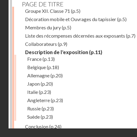
PAGE DE TITRE
Groupe XII. Classe 71
(p.5)
Décoration mobile et Ouvrages du tapissier
(p.5)
Membres du jury
(p.5)
Liste des récompenses décernées aux exposants
(p.7)
Collaborateurs
(p.9)
Description de l'exposition
(p.11)
France
(p.13)
Belgique
(p.18)
Allemagne
(p.20)
Japon
(p.20)
Italie
(p.23)
Angleterre
(p.23)
Russie
(p.23)
Suède
(p.23)
Conclusion
(p.24)
Droits réservés - CNAM
Dernière image