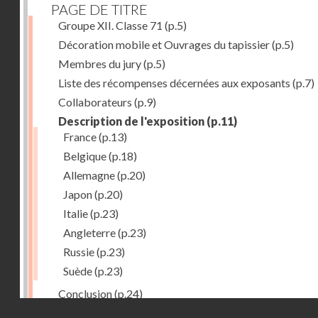
PAGE DE TITRE
Groupe XII. Classe 71
(p.5)
Décoration mobile et Ouvrages du tapissier
(p.5)
Membres du jury
(p.5)
Liste des récompenses décernées aux exposants
(p.7)
Collaborateurs
(p.9)
Description de l'exposition
(p.11)
France
(p.13)
Belgique
(p.18)
Allemagne
(p.20)
Japon
(p.20)
Italie
(p.23)
Angleterre
(p.23)
Russie
(p.23)
Suède
(p.23)
Conclusion
(p.24)
Droits réservés - CNAM
Dernière image