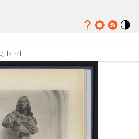
Mode
contraste
élévé