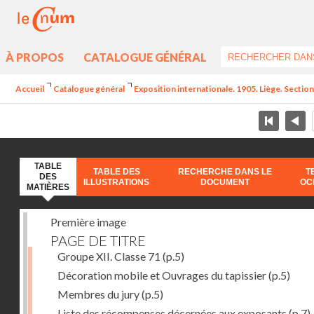
À PROPOS
CATALOGUE GÉNÉRAL
Accueil
Catalogue général
Exposition internationale. 1905. Liège. Section
TABLE
TABLE DES
RECHERCHE DANS LE
T
DES
ILLUSTRATIONS
DOCUMENT
OC
MATIÈRES
Première image
PAGE DE TITRE
Groupe XII. Classe 71
(p.5)
Décoration mobile et Ouvrages du tapissier
(p.5)
Membres du jury
(p.5)
Liste des récompenses décernées aux exposants
(p.7)