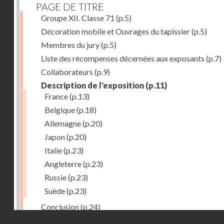
PAGE DE TITRE
Groupe XII. Classe 71
(p.5)
Décoration mobile et Ouvrages du tapissier
(p.5)
Membres du jury
(p.5)
Liste des récompenses décernées aux exposants
(p.7)
Collaborateurs
(p.9)
Description de l'exposition
(p.11)
France
(p.13)
Belgique
(p.18)
Allemagne
(p.20)
Japon
(p.20)
Italie
(p.23)
Angleterre
(p.23)
Russie
(p.23)
Suède
(p.23)
Conclusion
(p.24)
Droits réservés - CNAM
Dernière image