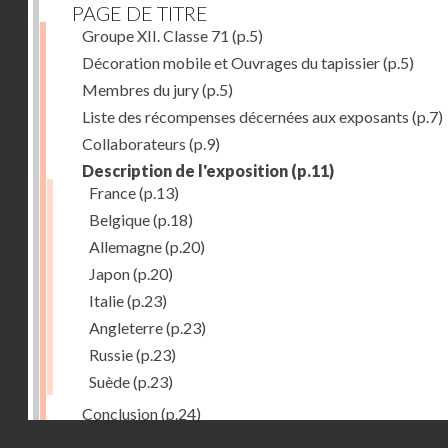
PAGE DE TITRE
Groupe XII. Classe 71
(p.5)
Décoration mobile et Ouvrages du tapissier
(p.5)
Membres du jury
(p.5)
Liste des récompenses décernées aux exposants
(p.7)
Collaborateurs
(p.9)
Description de l'exposition
(p.11)
France
(p.13)
Belgique
(p.18)
Allemagne
(p.20)
Japon
(p.20)
Italie
(p.23)
Angleterre
(p.23)
Russie
(p.23)
Suède
(p.23)
Conclusion
(p.24)
Droits réservés - CNAM
Dernière image