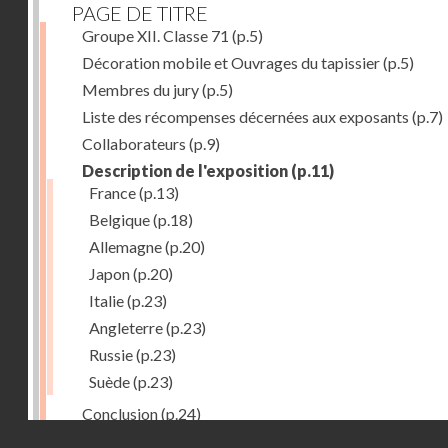
PAGE DE TITRE
Groupe XII. Classe 71
(p.5)
Décoration mobile et Ouvrages du tapissier
(p.5)
Membres du jury
(p.5)
Liste des récompenses décernées aux exposants
(p.7)
Collaborateurs
(p.9)
Description de l'exposition
(p.11)
France
(p.13)
Belgique
(p.18)
Allemagne
(p.20)
Japon
(p.20)
Italie
(p.23)
Angleterre
(p.23)
Russie
(p.23)
Suède
(p.23)
Conclusion
(p.24)
Droits réservés - CNAM
Dernière image