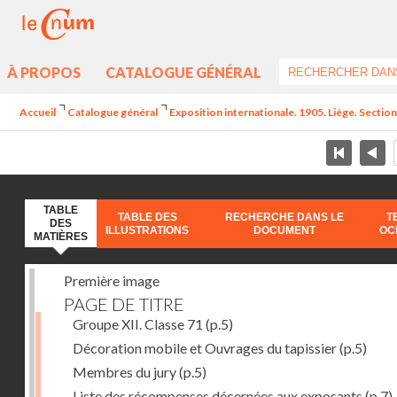
À PROPOS
CATALOGUE GÉNÉRAL
Accueil
Catalogue général
Exposition internationale. 1905. Liège. Section
TABLE
TABLE DES
RECHERCHE DANS LE
T
DES
ILLUSTRATIONS
DOCUMENT
OC
MATIÈRES
Première image
PAGE DE TITRE
Groupe XII. Classe 71
(p.5)
Décoration mobile et Ouvrages du tapissier
(p.5)
Membres du jury
(p.5)
Liste des récompenses décernées aux exposants
(p.7)