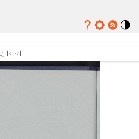
Mode
contraste
élévé