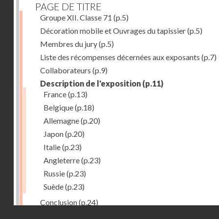
PAGE DE TITRE
Groupe XII. Classe 71
(p.5)
Décoration mobile et Ouvrages du tapissier
(p.5)
Membres du jury
(p.5)
Liste des récompenses décernées aux exposants
(p.7)
Collaborateurs
(p.9)
Description de l'exposition
(p.11)
France
(p.13)
Belgique
(p.18)
Allemagne
(p.20)
Japon
(p.20)
Italie
(p.23)
Angleterre
(p.23)
Russie
(p.23)
Suède
(p.23)
Conclusion
(p.24)
Droits réservés - CNAM
Dernière image