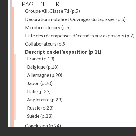
PAGE DE TITRE
Groupe XII. Classe 71
(p.5)
Décoration mobile et Ouvrages du tapissier
(p.5)
Membres du jury
(p.5)
Liste des récompenses décernées aux exposants
(p.7)
Collaborateurs
(p.9)
Description de l'exposition
(p.11)
France
(p.13)
Belgique
(p.18)
Allemagne
(p.20)
Japon
(p.20)
Italie
(p.23)
Angleterre
(p.23)
Russie
(p.23)
Suède
(p.23)
Conclusion
(p.24)
Droits réservés - CNAM
Dernière image