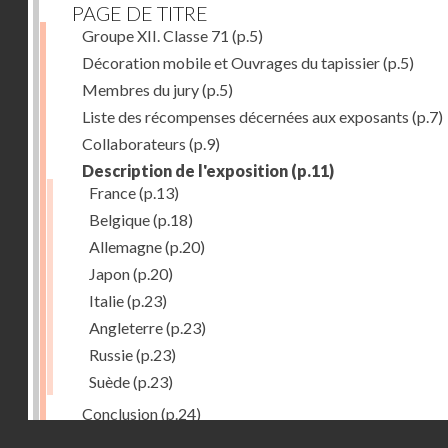
PAGE DE TITRE
Groupe XII. Classe 71
(p.5)
Décoration mobile et Ouvrages du tapissier
(p.5)
Membres du jury
(p.5)
Liste des récompenses décernées aux exposants
(p.7)
Collaborateurs
(p.9)
Description de l'exposition
(p.11)
France
(p.13)
Belgique
(p.18)
Allemagne
(p.20)
Japon
(p.20)
Italie
(p.23)
Angleterre
(p.23)
Russie
(p.23)
Suède
(p.23)
Conclusion
(p.24)
Droits réservés - CNAM
Dernière image