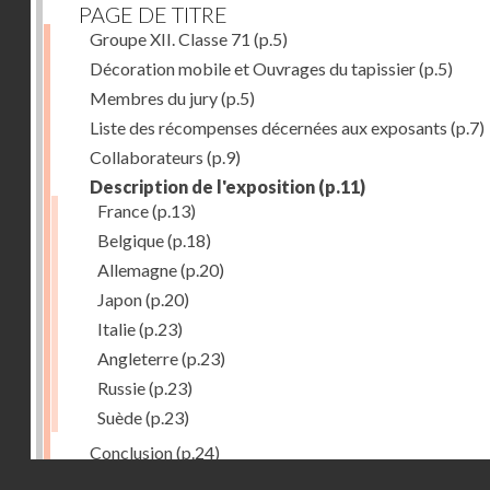
PAGE DE TITRE
Groupe XII. Classe 71
(p.5)
Décoration mobile et Ouvrages du tapissier
(p.5)
Membres du jury
(p.5)
Liste des récompenses décernées aux exposants
(p.7)
Collaborateurs
(p.9)
Description de l'exposition
(p.11)
France
(p.13)
Belgique
(p.18)
Allemagne
(p.20)
Japon
(p.20)
Italie
(p.23)
Angleterre
(p.23)
Russie
(p.23)
Suède
(p.23)
Conclusion
(p.24)
Droits réservés - CNAM
Dernière image