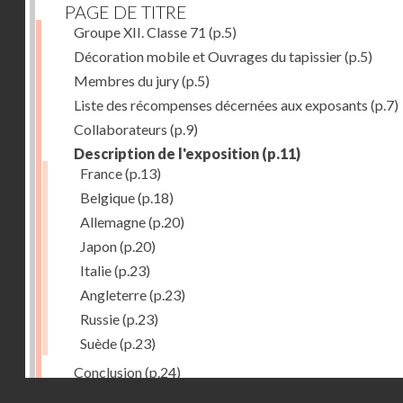
PAGE DE TITRE
Groupe XII. Classe 71
(p.5)
Décoration mobile et Ouvrages du tapissier
(p.5)
Membres du jury
(p.5)
Liste des récompenses décernées aux exposants
(p.7)
Collaborateurs
(p.9)
Description de l'exposition
(p.11)
France
(p.13)
Belgique
(p.18)
Allemagne
(p.20)
Japon
(p.20)
Italie
(p.23)
Angleterre
(p.23)
Russie
(p.23)
Suède
(p.23)
Conclusion
(p.24)
Droits réservés - CNAM
Dernière image