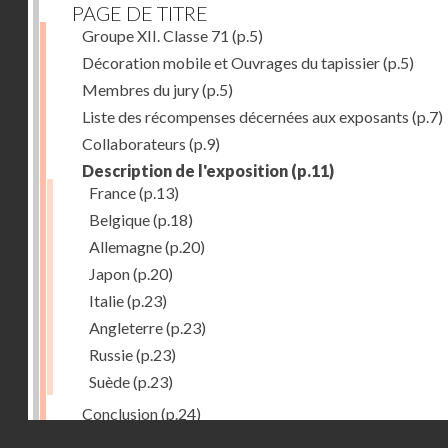
PAGE DE TITRE
Groupe XII. Classe 71
(p.5)
Décoration mobile et Ouvrages du tapissier
(p.5)
Membres du jury
(p.5)
Liste des récompenses décernées aux exposants
(p.7)
Collaborateurs
(p.9)
Description de l'exposition
(p.11)
France
(p.13)
Belgique
(p.18)
Allemagne
(p.20)
Japon
(p.20)
Italie
(p.23)
Angleterre
(p.23)
Russie
(p.23)
Suède
(p.23)
Conclusion
(p.24)
Droits réservés - CNAM
Dernière image