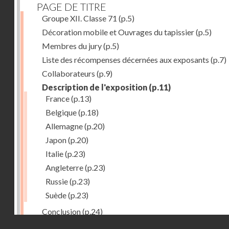
PAGE DE TITRE
Groupe XII. Classe 71
(p.5)
Décoration mobile et Ouvrages du tapissier
(p.5)
Membres du jury
(p.5)
Liste des récompenses décernées aux exposants
(p.7)
Collaborateurs
(p.9)
Description de l'exposition
(p.11)
France
(p.13)
Belgique
(p.18)
Allemagne
(p.20)
Japon
(p.20)
Italie
(p.23)
Angleterre
(p.23)
Russie
(p.23)
Suède
(p.23)
Conclusion
(p.24)
Droits réservés - CNAM
Dernière image