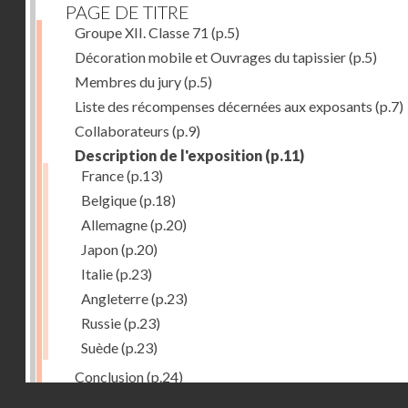
PAGE DE TITRE
Groupe XII. Classe 71
(p.5)
Décoration mobile et Ouvrages du tapissier
(p.5)
Membres du jury
(p.5)
Liste des récompenses décernées aux exposants
(p.7)
Collaborateurs
(p.9)
Description de l'exposition
(p.11)
France
(p.13)
Belgique
(p.18)
Allemagne
(p.20)
Japon
(p.20)
Italie
(p.23)
Angleterre
(p.23)
Russie
(p.23)
Suède
(p.23)
Conclusion
(p.24)
Droits réservés - CNAM
Dernière image