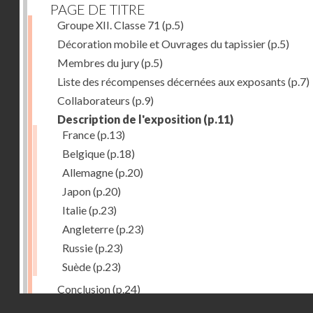
PAGE DE TITRE
Groupe XII. Classe 71
(p.5)
Décoration mobile et Ouvrages du tapissier
(p.5)
Membres du jury
(p.5)
Liste des récompenses décernées aux exposants
(p.7)
Collaborateurs
(p.9)
Description de l'exposition
(p.11)
France
(p.13)
Belgique
(p.18)
Allemagne
(p.20)
Japon
(p.20)
Italie
(p.23)
Angleterre
(p.23)
Russie
(p.23)
Suède
(p.23)
Conclusion
(p.24)
Droits réservés - CNAM
Dernière image