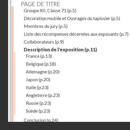
PAGE DE TITRE
Groupe XII. Classe 71
(p.5)
Décoration mobile et Ouvrages du tapissier
(p.5)
Membres du jury
(p.5)
Liste des récompenses décernées aux exposants
(p.7)
Collaborateurs
(p.9)
Description de l'exposition
(p.11)
France
(p.13)
Belgique
(p.18)
Allemagne
(p.20)
Japon
(p.20)
Italie
(p.23)
Angleterre
(p.23)
Russie
(p.23)
Suède
(p.23)
Conclusion
(p.24)
Droits réservés - CNAM
Dernière image