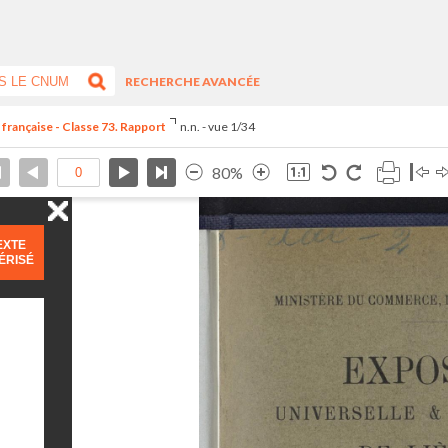
RECHERCHE AVANCÉE
 française - Classe 73. Rapport
n.n. - vue 1/34
80%
EXTE
ÉRISÉ