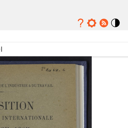
Mode
contraste
élévé