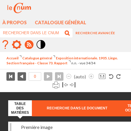
À PROPOS
CATALOGUE GÉNÉRAL
RECHERCHE AVANCÉE
Mode
contraste
Accueil
Catalogue général
Exposition internationale. 1905. Liège.
élévé
Section française - Classe 73. Rapport
n.n. - vue 34/34
(auto)
TABLE
T
DES
RECHERCHE DANS LE DOCUMENT
OC
MATIÈRES
Première image