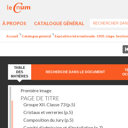
À PROPOS
CATALOGUE GÉNÉRAL
Accueil
Catalogue général
Exposition internationale. 1905. Liège. Section
TABLE
T
DES
RECHERCHE DANS LE DOCUMENT
OC
MATIÈRES
Première image
PAGE DE TITRE
Groupe XII. Classe 73
(p.5)
Cristaux et verreries
(p.5)
Composition du Jury
(p.5)
Comité d'admission et d'installation
(p.7)