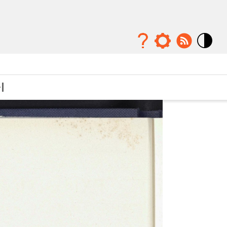
Mode
contraste
élévé