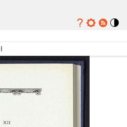
Mode
contraste
élévé