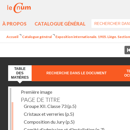
À PROPOS
CATALOGUE GÉNÉRAL
Accueil
Catalogue général
Exposition internationale. 1905. Liège. Section
TABLE
T
DES
RECHERCHE DANS LE DOCUMENT
OC
MATIÈRES
Première image
PAGE DE TITRE
Groupe XII. Classe 73
(p.5)
Cristaux et verreries
(p.5)
Composition du Jury
(p.5)
Comité d'admission et d'installation
(p.7)