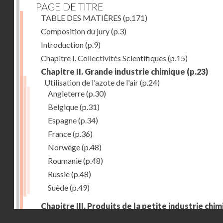
PAGE DE TITRE
TABLE DES MATIÈRES
(p.171)
Composition du jury
(p.3)
Introduction
(p.9)
Chapitre I. Collectivités Scientifiques
(p.15)
Chapitre II. Grande industrie chimique
(p.23)
Utilisation de l'azote de l'air
(p.24)
Angleterre
(p.30)
Belgique
(p.31)
Espagne
(p.34)
France
(p.36)
Norwège
(p.48)
Roumanie
(p.48)
Russie
(p.48)
Suède
(p.49)
Chapitre III. Produits de la petite industrie chi
et produits pharmaceutiques
(p.53)
Droits réservés - CNAM