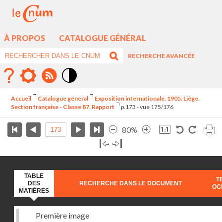
À PROPOS
CATALOGUE GÉNÉRAL
RECHERCHE AVANCÉE
Mode
contraste
Accueil
Catalogue général
Exposition internationale. 1905. Liège.
élévé
Section française - Classe 87. Rapport
p.173 - vue 175/176
80%
TABLE
T
DES
RECHERCHE DANS LE DOCUMENT
OC
MATIÈRES
Première image