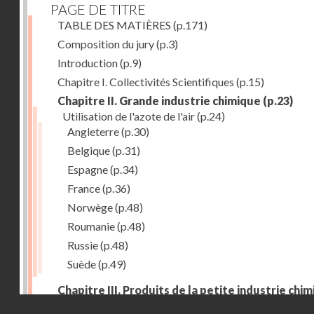
PAGE DE TITRE
TABLE DES MATIÈRES
(p.171)
Composition du jury
(p.3)
Introduction
(p.9)
Chapitre I. Collectivités Scientifiques
(p.15)
Chapitre II. Grande industrie chimique
(p.23)
Utilisation de l'azote de l'air
(p.24)
Angleterre
(p.30)
Belgique
(p.31)
Espagne
(p.34)
France
(p.36)
Norwège
(p.48)
Roumanie
(p.48)
Russie
(p.48)
Suède
(p.49)
Chapitre III. Produits de la petite industrie chi
et produits pharmaceutiques
(p.53)
Droits réservés - CNAM