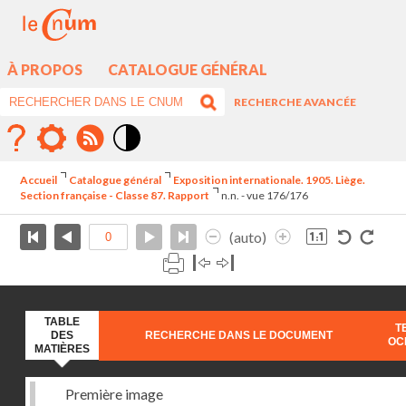
À PROPOS
CATALOGUE GÉNÉRAL
RECHERCHE AVANCÉE
Mode
contraste
Accueil
Catalogue général
Exposition internationale. 1905. Liège.
élévé
Section française - Classe 87. Rapport
n.n. - vue 176/176
(auto)
TABLE
T
DES
RECHERCHE DANS LE DOCUMENT
OC
MATIÈRES
Première image