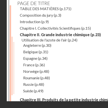
PAGE DE TITRE
TABLE DES MATIÈRES
(p.171)
Composition du jury
(p.3)
Introduction
(p.9)
Chapitre I. Collectivités Scientifiques
(p.15)
Chapitre II. Grande industrie chimique
(p.23)
Utilisation de l'azote de l'air
(p.24)
Angleterre
(p.30)
Belgique
(p.31)
Espagne
(p.34)
France
(p.36)
Norwège
(p.48)
Roumanie
(p.48)
Russie
(p.48)
Suède
(p.49)
Chapitre III. Produits de la petite industrie chi
et produits pharmaceutiques
(p.53)
Droits réservés - CNAM