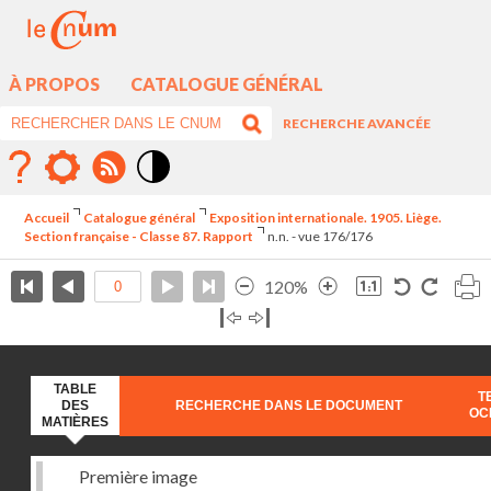
À PROPOS
CATALOGUE GÉNÉRAL
RECHERCHE AVANCÉE
Mode
contraste
Accueil
Catalogue général
Exposition internationale. 1905. Liège.
élévé
Section française - Classe 87. Rapport
n.n. - vue 176/176
120%
TABLE
T
DES
RECHERCHE DANS LE DOCUMENT
OC
MATIÈRES
Première image