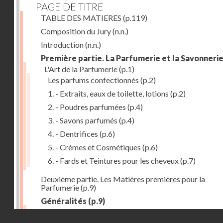
PAGE DE TITRE
TABLE DES MATIERES
(p.119)
Composition du Jury
(n.n.)
Introduction
(n.n.)
Première partie. La Parfumerie et la Savonneri
L'Art de la Parfumerie
(p.1)
Les parfums confectionnés
(p.2)
1. - Extraits, eaux de toilette, lotions
(p.2)
2. - Poudres parfumées
(p.4)
3. - Savons parfumés
(p.4)
4. - Dentrifices
(p.6)
5. - Crèmes et Cosmétiques
(p.6)
6. - Fards et Teintures pour les cheveux
(p.7)
Deuxième partie. Les Matières premières pour la
Parfumerie
(p.9)
Généralités
(p.9)
Les parfums naturels
(p.10)
Droits réservés - CNAM
Extraction des parfums
(p.10)