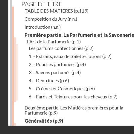
PAGE DE TITRE
TABLE DES MATIERES
(p.119)
Composition du Jury
(n.n.)
Introduction
(n.n.)
Première partie. La Parfumerie et la Savonneri
L'Art de la Parfumerie
(p.1)
Les parfums confectionnés
(p.2)
1. - Extraits, eaux de toilette, lotions
(p.2)
2. - Poudres parfumées
(p.4)
3. - Savons parfumés
(p.4)
4. - Dentrifices
(p.6)
5. - Crèmes et Cosmétiques
(p.6)
6. - Fards et Teintures pour les cheveux
(p.7)
Deuxième partie. Les Matières premières pour la
Parfumerie
(p.9)
Généralités
(p.9)
Les parfums naturels
(p.10)
Droits réservés - CNAM
Extraction des parfums
(p.10)