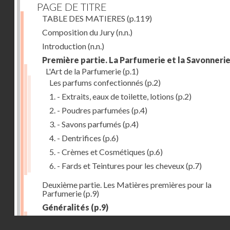
PAGE DE TITRE
TABLE DES MATIERES
(p.119)
Composition du Jury
(n.n.)
Introduction
(n.n.)
Première partie. La Parfumerie et la Savonneri
L'Art de la Parfumerie
(p.1)
Les parfums confectionnés
(p.2)
1. - Extraits, eaux de toilette, lotions
(p.2)
2. - Poudres parfumées
(p.4)
3. - Savons parfumés
(p.4)
4. - Dentrifices
(p.6)
5. - Crèmes et Cosmétiques
(p.6)
6. - Fards et Teintures pour les cheveux
(p.7)
Deuxième partie. Les Matières premières pour la
Parfumerie
(p.9)
Généralités
(p.9)
Les parfums naturels
(p.10)
Droits réservés - CNAM
Extraction des parfums
(p.10)