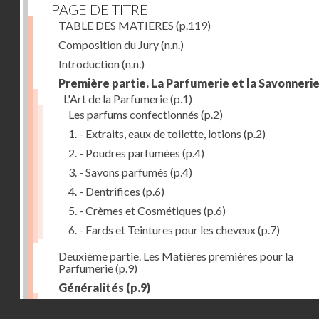
PAGE DE TITRE
TABLE DES MATIERES
(p.119)
Composition du Jury
(n.n.)
Introduction
(n.n.)
Première partie. La Parfumerie et la Savonneri
L'Art de la Parfumerie
(p.1)
Les parfums confectionnés
(p.2)
1. - Extraits, eaux de toilette, lotions
(p.2)
2. - Poudres parfumées
(p.4)
3. - Savons parfumés
(p.4)
4. - Dentrifices
(p.6)
5. - Crèmes et Cosmétiques
(p.6)
6. - Fards et Teintures pour les cheveux
(p.7)
Deuxième partie. Les Matières premières pour la
Parfumerie
(p.9)
Généralités
(p.9)
Les parfums naturels
(p.10)
Droits réservés - CNAM
Extraction des parfums
(p.10)