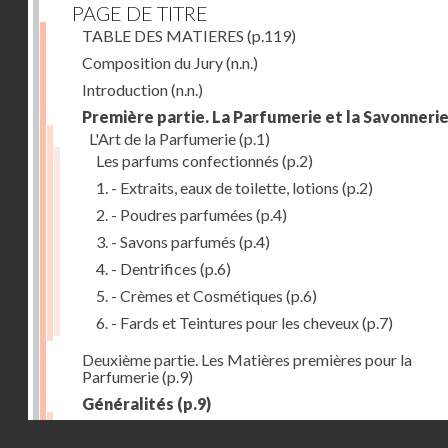
PAGE DE TITRE
TABLE DES MATIERES
(p.119)
Composition du Jury
(n.n.)
Introduction
(n.n.)
Première partie. La Parfumerie et la Savonneri
L'Art de la Parfumerie
(p.1)
Les parfums confectionnés
(p.2)
1. - Extraits, eaux de toilette, lotions
(p.2)
2. - Poudres parfumées
(p.4)
3. - Savons parfumés
(p.4)
4. - Dentrifices
(p.6)
5. - Crèmes et Cosmétiques
(p.6)
6. - Fards et Teintures pour les cheveux
(p.7)
Deuxième partie. Les Matières premières pour la
Parfumerie
(p.9)
Généralités
(p.9)
Les parfums naturels
(p.10)
Droits réservés - CNAM
Extraction des parfums
(p.10)